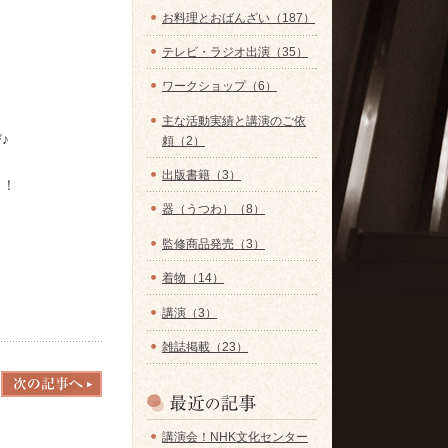
お料理とおばんざい（187）
テレビ・ラジオ出演（35）
ワークショップ（6）
主な活動実績と講演のご依
♪
頼（2）
出版書籍（3）
ク！
器（うつわ）（8）
監修商品発売（3）
着物（14）
講演（3）
雑誌掲載（23）
講演会！NHK文化センター