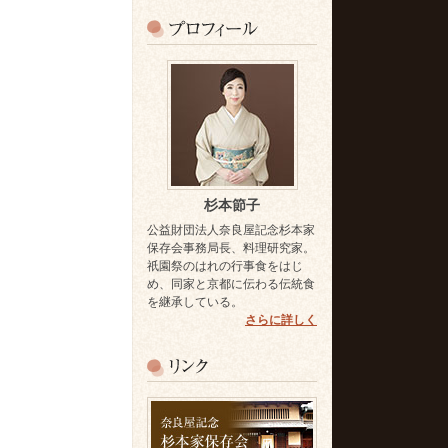
杉本節子
公益財団法人奈良屋記念杉本家
保存会事務局長、料理研究家。
祇園祭のはれの行事食をはじ
め、同家と京都に伝わる伝統食
を継承している。
さらに詳しく