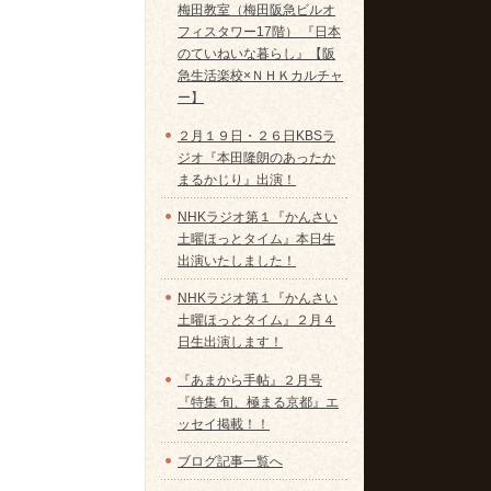
梅田教室（梅田阪急ビルオ
フィスタワー17階） 『日本
のていねいな暮らし』【阪
急生活楽校×ＮＨＫカルチャ
ー】
２月１９日・２６日KBSラ
ジオ『本田隆朗のあったか
まるかじり』出演！
NHKラジオ第１『かんさい
土曜ほっとタイム』本日生
出演いたしました！
NHKラジオ第１『かんさい
土曜ほっとタイム』２月４
日生出演します！
『あまから手帖』２月号
『特集 旬、極まる京都』エ
ッセイ掲載！！
ブログ記事一覧へ